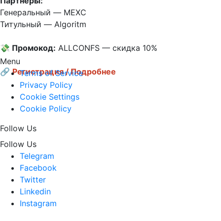
Партнёры:
Генеральный — MEXC  

Титульный — Algoritm

💸 Промокод:
 ALLCONFS — скидка 10%

Menu
🔗
Регистрация / Подробнее
Terms of Service
Privacy Policy
Cookie Settings
Cookie Policy
Follow Us
Follow Us
Telegram
Facebook
Twitter
Linkedin
Instagram