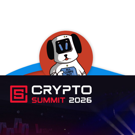
allConFsbot
event assistant