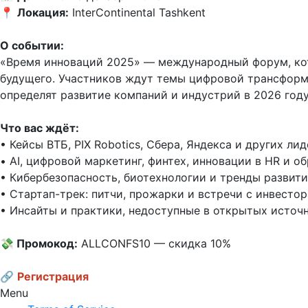
📍 
Локация:
 InterContinental Tashkent  

О событии:
«Время инноваций 2025» — международный форум, кот
будущего. Участников ждут темы цифровой трансформац
определят развитие компаний и индустрий в 2026 году. 
Что вас ждёт:
• Кейсы ВТБ, PIX Robоtics, Сбера, Яндекса и других лиде
• AI, цифровой маркетинг, финтех, инновации в HR и об
• Кибербезопасность, биотехнологии и тренды развития
• Стартап-трек: питчи, прожарки и встречи с инвестора
• Инсайты и практики, недоступные в открытых источни
💸 Промокод:
 ALLCONFS10 — скидка 10%  

🔗
Регистрация
Menu