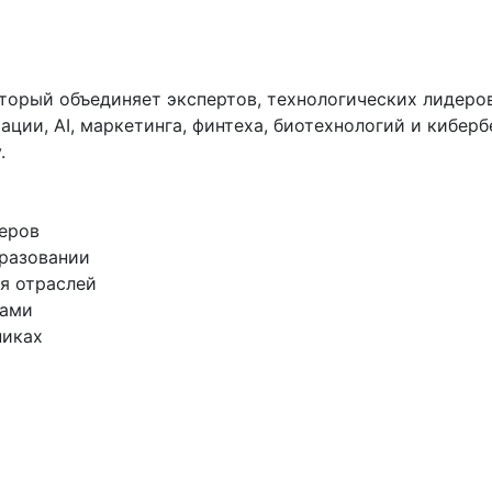
орый объединяет экспертов, технологических лидеров
ии, AI, маркетинга, финтеха, биотехнологий и киберб
 

ров  

разовании  

 отраслей  

ми  

ках  
