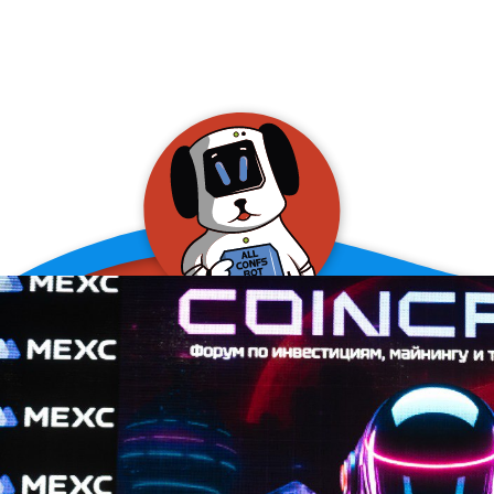
allConFsbot
event assistant