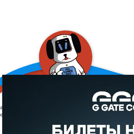
allConFsbot
event assistant