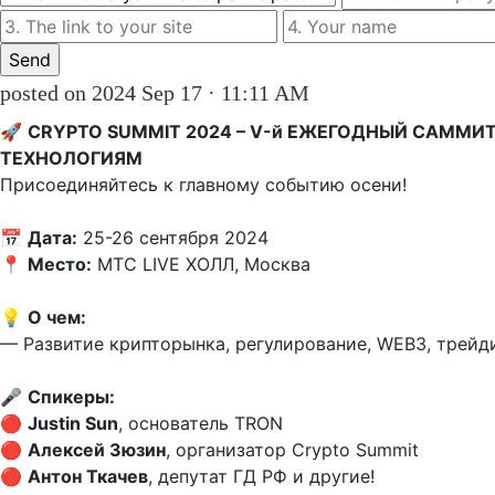
posted on 2024 Sep 17 · 11:11 AM
🚀 
CRYPTO SUMMIT 2024 – V-й ЕЖЕГОДНЫЙ САММИ
ТЕХНОЛОГИЯМ
Присоединяйтесь к главному событию осени!  

📅 
Дата:
 25-26 сентября 2024  

📍 
Место:
 МТС LIVE ХОЛЛ, Москва  

💡 
О чем:
— Развитие крипторынка, регулирование, WEB3, трейдин
🎤 
Спикеры:
🔴 
Justin Sun
, основатель TRON  

🔴 
Алексей Зюзин
, организатор Crypto Summit  

🔴 
Антон Ткачев
, депутат ГД РФ и другие!
