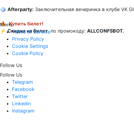
🪩 
Afterparty:
 Заключительная вечеринка в клубе VK GIP
🔥 
Купить билет!
Menu
⚡️ 
Скидка на билет 
 по промокоду: 
ALLCONFSBOT.
Terms of Service
Privacy Policy
Cookie Settings
Cookie Policy
Follow Us
Follow Us
Telegram
Facebook
Twitter
Linkedin
Instagram