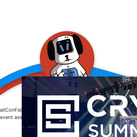
allConFsbot
event assistant