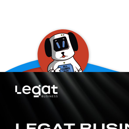
allConFsbot
event assistant