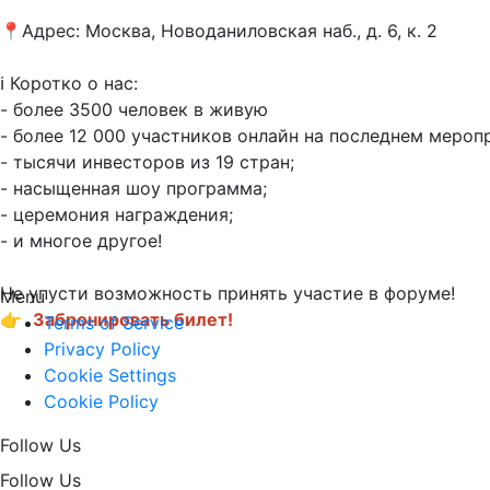
📍Адрес: Москва, Новоданиловская наб., д. 6, к. 2

ℹ️ Коротко о нас:

- более 3500 человек в живую

- более 12 000 участников онлайн на последнем меропр
- тысячи инвесторов из 19 стран;

- насыщенная шоу программа;

- церемония награждения;

- и многое другое!

Не упусти возможность принять участие в форуме! 

Menu
👉 
Забронировать билет!
Terms of Service
Privacy Policy
Cookie Settings
Cookie Policy
Follow Us
Follow Us